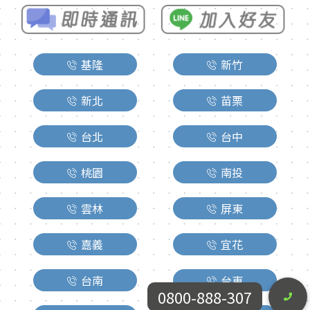
基隆
新竹
新北
苗栗
台北
台中
桃園
南投
雲林
屏東
嘉義
宜花
台南
台東
0800-888-307