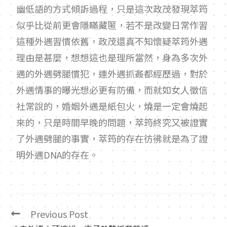
幽低語的方式傾訴過程，只是這次政茂發現萃筠
似乎比從前更會隱瞞藏匿，若不是改變日常作習
這種外遇習慣依舊，政茂還真不知懷疑萃筠外遇
理由是甚麼，想想這也是理所當然，身為多次外
遇的外遇劈腿慣犯，連外遇抓姦都經歷過，對於
外遇情事的曝光想必更有防備，而就如女人徵信
社常說的，婚姻外遇是紙包火，燒是一定會燒起
來的，只是時間早晚的問題，萃筠終究又被證實
了外遇劈腿的事實，萃筠的存在彷彿就是為了證
明外遇
DNA
的存在。
Previous Post