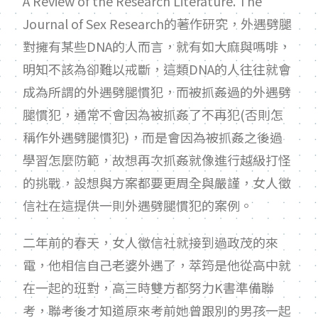
A Review of the Research Literature. The
Journal of Sex Research
的著作研究，外遇劈腿
對擁有某些
DNA
的人而言，就有如大麻與嗎啡，
明知不該為卻難以戒斷，這類
DNA
的人往往就會
成為所謂的外遇劈腿慣犯，而被抓姦過的外遇劈
腿慣犯，通常不會因為被抓姦了不再犯
(
否則怎
稱作外遇劈腿慣犯
)
，而是會因為被抓姦之後過
學習怎麼防範，故想再次抓姦就像進行越級打怪
的挑戰，設想與方案都要更周全與嚴謹，女人徵
信社在這提供一則外遇劈腿慣犯的案例。
二年前的春天，女人徵信社就接到過政茂的來
電，他相信自己老婆外遇了，萃筠是他從高中就
在一起的班對，高三時雙方都努力
K
書準備聯
考，聯考後才知道原來考前她曾跟別的男孩一起