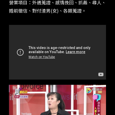
營業項目：外遇蒐證、感情挽回、抓姦、尋人、
婚前徵信、對付渣男(女)、各類蒐證。