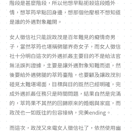
階段是甚麼階段，所以他想早點扼殺這段婚外
情，想萃筠早點回身邊，想那個他壓根不想知道
是誰的外遇對象離開。
女人徵信社只能說政茂是百年難見的癡情奇男
子，當然萃筠也堪稱劈腿界奇女子，而女人徵信
社十分明白這次的外遇抓姦主要目的不是給法官
無法誤判證據，主要是讓外遇對象知難而退，然
後要給外遇劈腿的萃筠臺階，也要顧及讓政茂別
碰見太難堪場面，目標與目的既然已經明確，完
成外遇抓姦任務只是時間問題，結果自然是完滿
的，萃筠果不其然的回歸原來的婚姻與家庭，而
政茂也一如既往的包容接納，完美
ending
。
而這次，政茂又來電女人徵信社了，依然使用幽