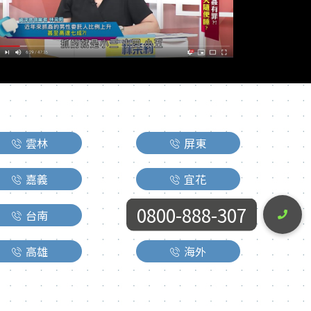
雲林
屏東
嘉義
宜花
0800-888-307
台南
台東
高雄
海外