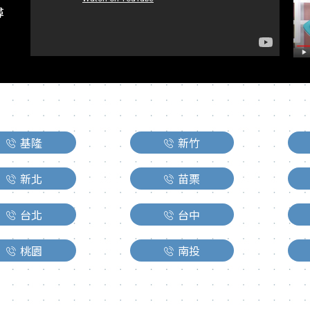
尋
。
基隆
新竹
新北
苗栗
台北
台中
桃園
南投