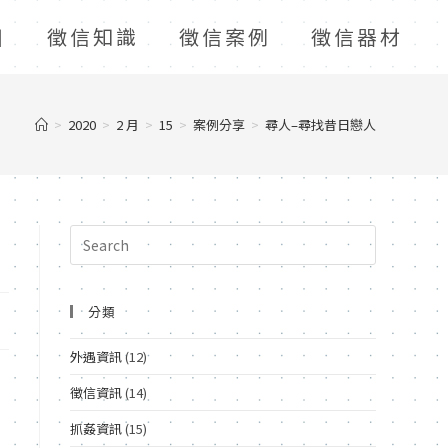
目
徵信知識
徵信案例
徵信器材
>
2020
>
2 月
>
15
>
案例分享
>
尋人–尋找昔日戀人
分類
外遇資訊
(12)
徵信資訊
(14)
抓姦資訊
(15)