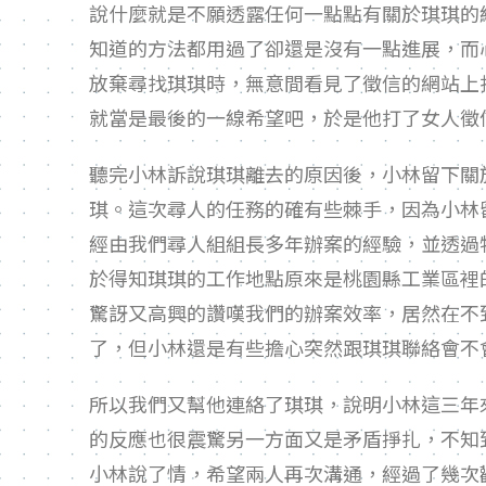
說什麼就是不願透露任何一點點有關於琪琪的
知道的方法都用過了卻還是沒有一點進展，而
放棄尋找琪琪時，無意間看見了徵信的網站上
就當是最後的一線希望吧，於是他打了女人徵
聽完小林訴說琪琪離去的原因後，小林留下關
琪。這次尋人的任務的確有些棘手，因為小林
經由我們尋人組組長多年辦案的經驗，並透過
於得知琪琪的工作地點原來是桃園縣工業區裡
驚訝又高興的讚嘆我們的辦案效率，居然在不
了，但小林還是有些擔心突然跟琪琪聯絡會不
所以我們又幫他連絡了琪琪，說明小林這三年
的反應也很震驚另一方面又是矛盾掙扎，不知
小林說了情，希望兩人再次溝通，經過了幾次