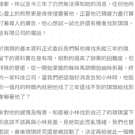
線索，所以至今三年了仍然無法得知她的消息，任何他所
心靈上的煎熬更是夜夜侵襲著他，正當他已精疲力盡打算
打著尋人的廣告，他心想試一試也許還有機會找到琪琪，
信有限公司的電話！
於琪琪的基本資料正式委託我們幫他尋找失蹤三年的琪
留下的資料實在是有限，相對的提高了辦案的困難度，但
特殊的管道，從一開始掌握的蛛絲馬跡開始抽絲剝繭，終
的一家科技公司，當我們把這個好消息告知小林時，他既
到一個月的時間內就把他找了三年還找不到的琪琪給找到
會嚇著他了？
來對他的感情及悔意，知道被小林找到自己了的琪琪當下
到底該不該再與小林見面，見她如此慌亂情緒，我們也替
勸說，最後琪琪終究還是被說動了，決定再給彼此一個機