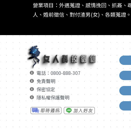
營業項目：外遇蒐證、感情挽回、抓姦、
人、婚前徵信、對付渣男(女)、各類蒐證
電話：0800-888-307
免責聲明
保密協定
隱私權保護聲明