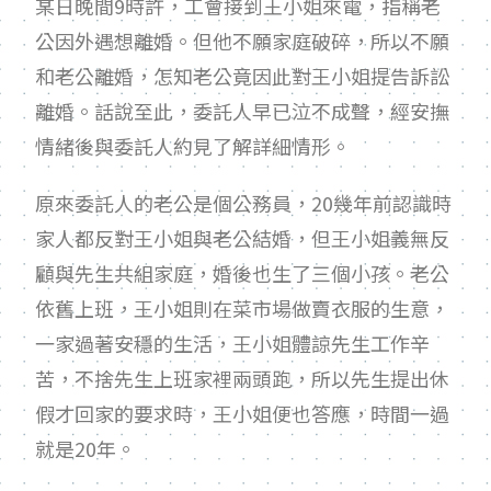
某日晚間
9
時許，工會接到王小姐來電，指稱老
公因外遇想離婚。但他不願家庭破碎，所以不願
和老公離婚，怎知老公竟因此對王小姐提告訴訟
離婚。話說至此，委託人早已泣不成聲，經安撫
情緒後與委託人約見了解詳細情形。
原來委託人的老公是個公務員，
20
幾年前認識時
家人都反對王小姐與老公結婚，但王小姐義無反
顧與先生共組家庭，婚後也生了三個小孩。老公
依舊上班，王小姐則在菜市場做賣衣服的生意，
一家過著安穩的生活，王小姐體諒先生工作辛
苦，不捨先生上班家裡兩頭跑，所以先生提出休
假才回家的要求時，王小姐便也答應，時間一過
就是
20
年。