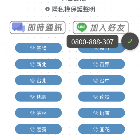
隱私權保護聲明
0800-888-307
基隆
新竹
新北
苗栗
台北
台中
桃園
南投
雲林
屏東
嘉義
宜花