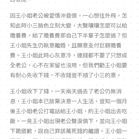
因王小姐老公被愛情沖昏頭，一心想往外飛，怎
知此時小三臉色立刻大變，大聲嚷嚷怎麼可以給
贍養費，給了贍養費那自己下半輩子怎麼過？但
王小姐先生仍執意離婚，且願意支付巨額贍養
費。王小姐此時心灰意冷，連錢都不要了只想成
全老公，心不在家留也沒用，但我們勸王小姐要
有耐心先收下錢，不收錢豈不順了小三的意。
王小姐收下了錢，一天兩天過去了老公仍無消
息，王小姐本已放棄決意一人生活，豈知一個月
後王小姐老公打電話給王小姐，約王小姐出去吃
飯。一見王小姐出現老公聲淚俱下，並向王小姐
下跪道歉，說自己罪該萬死錯的離譜。王小姐一